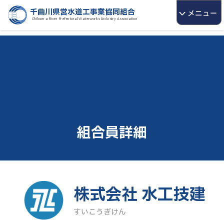
千曲川県営水道工事業協同組合
メニュー
>
Chikuma River Prefectural Waterworks Industry Association
組合員詳細
株式会社 水工技建
すいこうぎけん